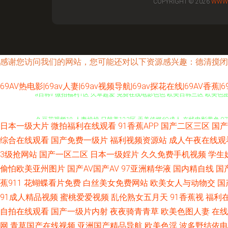
COPYRIGHT © 2026
WWW.
感谢您访问我们的网站，您可能还对以下资源感兴趣：德清搅闭
69AV热电影|69av人妻|69av视频导航|69av探花在线|69AV香
a日韩v 微拍福利1区 久草超爱 免费在线电影色色 欧美日韩三区 欧美
久豆花视频18 人妻操操 日韩美123区 天美传媒69成人 在线电影黄色
日本一级大片
微拍福利在线观看
91香蕉APP
国产二区三区
国产
航 韩国福利社 久久精品妻 三级片入口 91深夜视频 超碰豆花91 豆花
综合在线观看
国产免费一级片
福利视频资源站
成人午夜在线观
3级抢网站
国产一区二区
日本一级婬片
久久免费手机视频
学生
人人妻 91永久在线免费 白丝喷水网站 福利色导航 国产喷水在线观看 狼
偷怕欧美亚州图片
国产AV国产AV
97亚洲精华液
国内精自线
国
蕉911
花蝴蝶看片免费
白丝美女免费网站
欧美女人与动物交
国
黄色的视频网站 手机在线有码A片 91网址在线 玖玖av资源 伊人久久超
91成人精品视频
蜜桃爱爱视频
乱伦熟女五月天
91香蕉视
福利
自拍在线观看
国产一级片内射
夜夜骑青青草
欧美色图人妻
在线
九国模色图 狼人综合婷婷五月 免费在线电影色色 四虎影城库 亚洲爱爱爱含羞
网
青草国产在线视频
亚洲国产精品导航
欧美色淫
波多野结依电