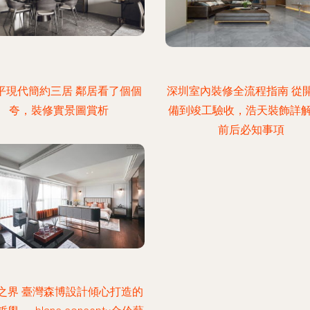
5平現代簡約三居 鄰居看了個個
深圳室內裝修全流程指南 從
夸，裝修實景圖賞析
備到竣工驗收，浩天裝飾詳
前后必知事項
之界 臺灣森博設計傾心打造的