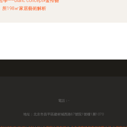
學——blanc concept×金伶藝
所198㎡家居藝術解析
電話：-
地址：北京市昌平區建材城西路87號院1號樓1層1070