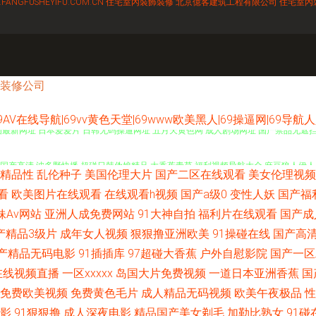
FANGFUSHEYIFU.COM.CN
住宅室內裝飾裝修
北京億客建筑工程有限公司
住宅室內
装修公司
蕉|69AV在线导航|69vv黄色天堂|69www欧美黑人|69操逼网|69导
色图最新网址 日本爱爱片 日韩无码操逼网址 五月天黄色网 成人剧场网址 国产禁品无遮挡
 97国产高清 波多野快播 超碰日韩伪娘精品 大香蕉青草 福利视频导航大全 麻豆狼人伊人
精品性
乱伦种子
美国伦理大片
国产二区在线观看
美女伦理视频
官网免费入口 午夜婷婷激情 在线色ab 超碰青娱乐奇米 东京热AV无码 九一成人午夜 久
看
欧美图片在线观看
在线观看h视频
国产a级0
变性人妖
国产福
妹Av网站
亚洲人成免费网站
91大神自拍
福利片在线观看
国产成
友福利AV 欧美剧情一级片 日本免费在线视频 午夜福利五月天 宅男午夜啪啪 91探花偷拍
产精品3级片
成年女人视频
狠狠撸亚洲欧美
91操碰在线
国产高
产精品无码电影
91插插库
97超碰大香蕉
户外自慰影院
国产一区
碰 中文字幕的91 宅女福利导航 福利导航第一站 国产精品白 九九国产精品视频 最新资源
在线视频直播
一区xxxxx
岛国大片免费视频
一道日本亚洲香蕉
国
免费欧美视频
免费黄色毛片
成人精品无码视频
欧美午夜极品
性
草 伊人老婆大香蕉 1024微拍 91熟女爱爱 大香蕉操逼网站 国产精品第5页 黄色精
影
91狠狠撸
成人深夜电影
精品国产美女剃毛
加勒比熟女
91碰