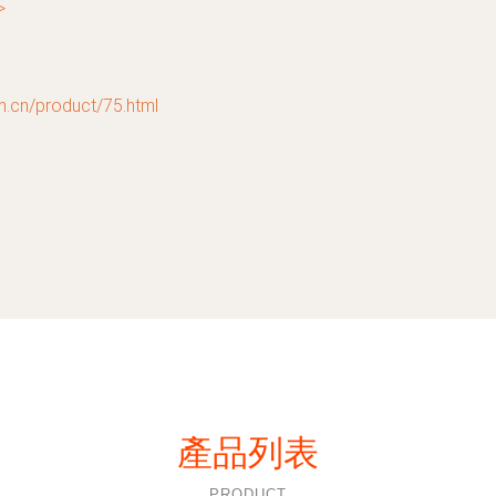
>
/product/75.html
產品列表
PRODUCT