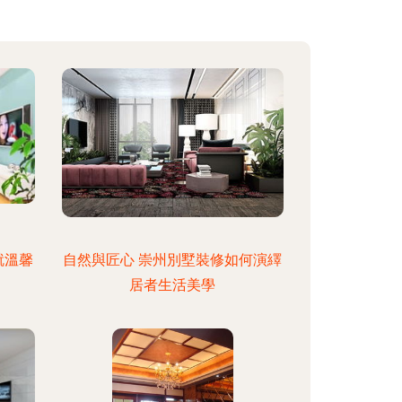
就溫馨
自然與匠心 崇州別墅裝修如何演繹
居者生活美學