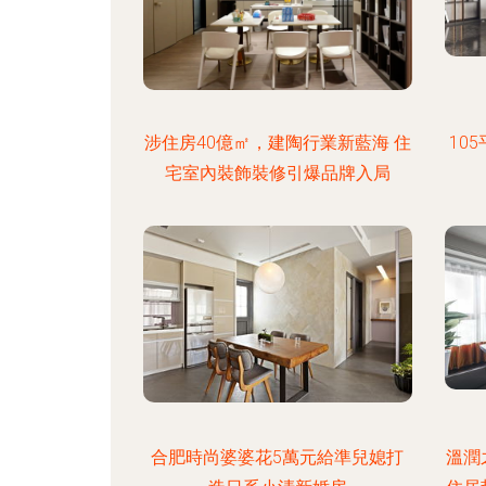
涉住房40億㎡，建陶行業新藍海 住
10
宅室內裝飾裝修引爆品牌入局
合肥時尚婆婆花5萬元給準兒媳打
溫潤