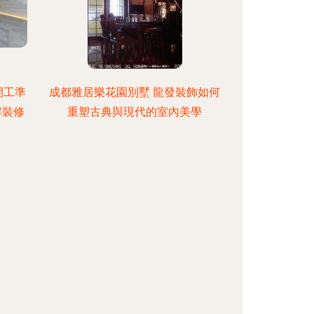
開工準
成都雅居樂花園別墅 龍發裝飾如何
解裝修
重塑古典與現代的室內美學