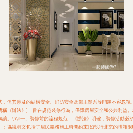
，但其涉及的結構安全、消防安全及鄰里關系等問題不容忽視。
下簡稱《辦法》)，旨在規范裝修行為，保障房屋安全和公共利益
讀。\n\n一、裝修前的流程規范：《辦法》明確，裝修活動必
》；協議明文包括了居民義務施工時間約束(如執行北京的嘈雜