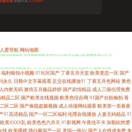
裝飾裝修
版權所有
SITEMAP
航人人爱导航
网站地图
 激情四射影院 青青操逼视频 香蕉伊人久操 伊人成人版 超碰在线五月 久
 亚洲视屏 狠狠擼成人AV 久久这里有精品 五月天色色影院 Av噜噜福利导
福利偷拍小视频
91社区国产
丁香五月天堂
欧美变态一区
国产
草福利站 www艹 国内视频在线导航 性爱福利社 大香蕉伊人久久 久久精品
利永久
日韩中文字幕观看
足交在线播放91
丁香五月色网站
黄色
人内射无码
激情五月极品婷婷
国产剧情精品
成人三级伦理免费
视频 97人妻超碰在线 成人免费视频网 国产18页 极品91网站 狼友91
清精品二区
国产欧美在线视频
欧美色综合网
91国产自拍偷拍
香
二区二区
国产偷窥盗摄视频
成人动漫网站观看
欧美第一页夜夜
AV 91校花宝儿在线 www亚洲成人 超碰亚洲免费 国产午夜精华桃色 九
产91高清精品
国产一区二区福利
伦理在线播放
人妻无码精品
91
欧美ⅩⅩⅩⅩ乱
欧美色色六月天
91影视网
午夜伦不卡
加勒比性爱
品免费 久草作爱 日韩AV资源网 网站黄αva 亚洲操逼艺术 91狼友网操操
在线
欧美裸模
萌白酱国产一区
美国一级AV
国产人在线成免费
免