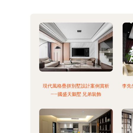
現代風格疊拼別墅設計案例賞析
李先
——國盛天鵝墅·兄弟裝飾