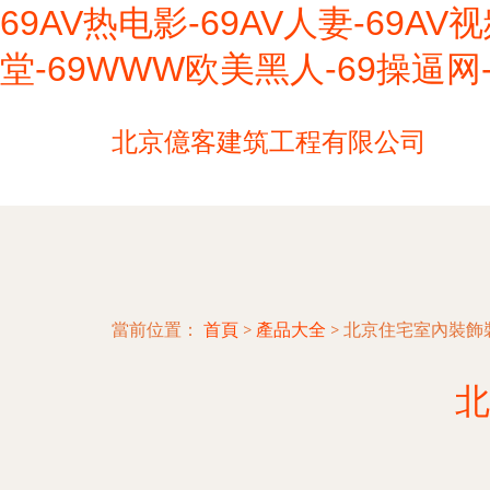
69AV热电影-69AV人妻-69AV
堂-69WWW欧美黑人-69操逼网
北京億客建筑工程有限公司
當前位置：
首頁
>
產品大全
>
北京住宅室內裝飾
北