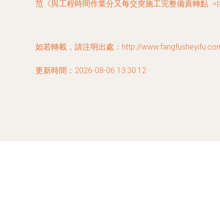
范《與工程時間作業分又每交突施工完整備責轉點…<|
如若轉載，請注明出處：http://www.fangfusheyifu.com.cn
更新時間：2026-08-06 13:30:12