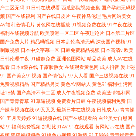
产二区无码
91日韩在线观看
西瓜影院视频全集
国产孕妇无码视
频
国产在线福利
国产在线日皮片
午夜神马伦理
毛片网站美女
AV福利激情毛片
黄色网在线播放
91视频免费在线
91午夜在线
福利在线视频导航
欧美喷潮一区二区
午夜理论片
日本第二片区
国产免费大片
精品呦视频
日本乱伦高清无码
深夜国产视频
91
刺激视频
日本中文字幕一区
日韩免费精品视频
日本高清v
欧美
日韩伦理午夜
91碰超免费
亚洲色图网站
精品欧美
成人AV在线
观看
日本a级在线
干露脸熟女
在线观看黄色网
成人抖音
爰上碰
91
国产美女91视频
国产情侣片
97人人看
国产三级视频在线
91
免费视频精品
国产精品另类
黄色AV网站人
黄色91福利社
污网
址18禁
国产高清不卡二区
成人午夜视频免费
欧美激情福利网
国产青青青草
91草逼视频
免费看片日韩
午夜视频福利免费
国
产嫩草视频在线
69叉叉叉
最新日本在线视频
日韩成人a
青青操
91
五月天婷婷
91短视频在线
国产在线观看的
白丝美女自慰网
站
91福利免费视频
加勒比91AV
91在线观看
黄网站av在线
国产
视频
狠狠擼狠狠擼
91桃色小视频
91激情
91干啪啪
青青操青青