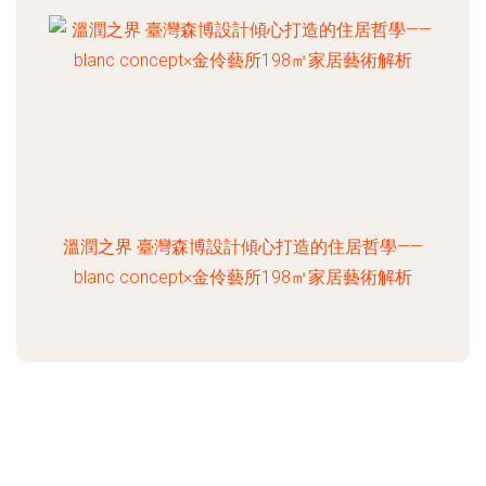
溫潤之界 臺灣森博設計傾心打造的住居哲學——
blanc concept×金伶藝所198㎡家居藝術解析