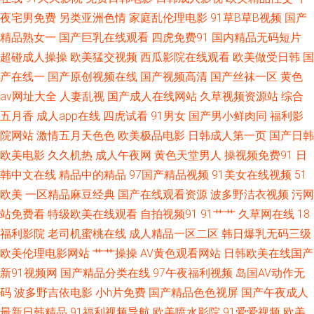
123区 久草资源在线视频 欧美性爱com 亚洲AV久久蜜芽 A香蕉成人大片 久
夜宅男免费
另类亚洲色情
家庭乱伦理电影
91草B草B视频
国产
精品熟女一
国产巨乳在线观看
四虎免费91
国内精品无码短片
久艹手机在线 日韩A片性爱网站 波多野快播 久色成人网 亚洲欧洲另类 白丝
超碰成人操操
欧美猛交视频
西瓜影院在线观看
欧美做受日韩
国
产在线一
国产原创视频在线
国产视频高清
国产丝袜一区
黄色
白虎91中出 九一黄色免费网站 日本91网站入口 51福利社在线 免费版91网
av网址大全
人妻乱视
国产成人在线网站
久草视频资源站
综合
页 探花精品系列 自拍超碰在线3 97伊人豆花 超碰在线观看97 国产干逼视频
五月香
成人app在线
四虎试看
91男女
国产男小鲜肉同
福利影
院网站
激情五月天色色
欧美极品电影
日韩成人第一页
国产日韩
玖玖在线视频 伊人色涩 豆花成人社区在线 精东黄色下载 欧美a√在线 日韩你
欧美电影
久久机热
成人午夜网
黄色天堂男人
操视频免费91
日
韩中文在线
精品中的精品
97国产精品视频
91美女在线视频
51
懂得 亚洲欧美另类性爱 91社区在线视频 俺去也综合色图 国产视频官网91 玖
欧美
一区精品麻豆经典
国产在线观看资源
波多野洁衣视频
污网
站免费看
特级欧美在线观看
自拍视频91
91艹艹
久草网在线
18
玖艹东京 欧美性交一区二区 四虎午夜福利 亚洲丝袜天堂在线 91另类色图 成
福利影院
老司机蜜桃在线
成人精品一区二区
韩日爆乳无码三级
人性爱网址导航 韩国有码专区 欧美日韩日本网 深夜av软件快播 亚洲草草网
欧美伦理电影网站
艹艹操操
AV黄色观看网站
日韩欧美在线国产
新91视频网
国产精品分类在线
97午夜福利视频
岛国AV动作无
91蜜桃日韩 www97亚洲 豆花视频91 黄色链接大全 欧美成人中文在线 日本
码
波多野吉依电影
小h片免费
国产精品色色视屏
国产午夜成人
最新日韩精品
91福利视频导航
欧美喷水影院
91爱爱视频
欧美