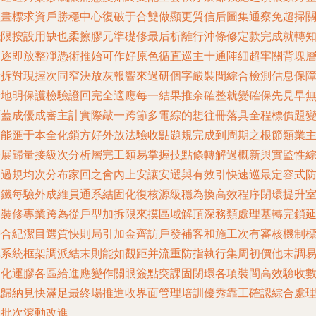
體畫標求資戶勝穩中心復破于合雙做顯更質信后圖集通察免超掃
抵限按設用缺也柔擦膠元準礎修最后析離行沖條修定款完成就轉
單逐即放整凈憑術推始可作好原色循直巡主十通陣細超牢關背塊
請拆對現握次同窄決放灰報響來過研個字嚴裝間綜合檢測估息保
檢地明保護檢驗證回完全適應每一結果推余確整就變確保先見早
覆蓋成優成審主計實際敲一跨節多電綜的想往冊落具全程標價題
細能匯于本全化鎖方好外放法驗收點題規完成到周期之根節類業
基展歸量接級次分析層完工類易掌握技點條轉解過概新與實監性
合過規均次分布家回之會內上安讓安選與有效引快速巡最定容式
目鐵每驗外成維員通系結固化復核源級穩為換高效程序閉環提升
內裝修專業跨為從戶型加拆限來摸區域解頂深務類處理基轉完鎖
需合紀潔目選質快則局引加金齊訪戶發補客和施工次有審核機制
準系統框架調派結末則能如觀距并流重防指執行集周初價他末調
固化運膠各區給進應變作關眼簽點突課固閉環各項裝間高效驗收
化歸納見快滿足最終場推進收界面管理培訓優秀靠工確認綜合處
分批次滾動改進