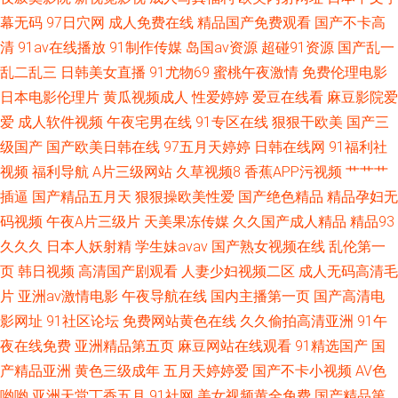
幕无码
97日穴网
成人免费在线
精品国产免费观看
国产不卡高
清
91av在线播放
91制作传媒
岛国av资源
超碰91资源
国产乱一
乱二乱三
日韩美女直播
91尤物69
蜜桃午夜激情
免费伦理电影
日本电影伦理片
黄瓜视频成人
性爱婷婷
爱豆在线看
麻豆影院爱
爱
成人软件视频
午夜宅男在线
91专区在线
狠狠干欧美
国产三
级国产
国产欧美日韩在线
97五月天婷婷
日韩在线网
91福利社
视频
福利导航
A片三级网站
久草视频8
香蕉APP污视频
艹艹艹
插逼
国产精品五月天
狠狠操欧美性爱
国产绝色精品
精品孕妇无
码视频
午夜A片三级片
天美果冻传媒
久久国产成人精品
精品93
久久久
日本人妖射精
学生妹avav
国产熟女视频在线
乱伦第一
页
韩日视频
高清国产剧观看
人妻少妇视频二区
成人无码高清毛
片
亚洲av激情电影
午夜导航在线
国内主播第一页
国产高清电
影网址
91社区论坛
免费网站黄色在线
久久偷拍高清亚洲
91午
夜在线免费
亚洲精品第五页
麻豆网站在线观看
91精选国产
国
产精品亚洲
黄色三级成年
五月天婷婷爱
国产不卡小视频
AV色
哟哟
亚洲天堂丁香五月
91社网
美女视频黄全免费
国产精品第