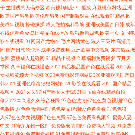
干
主播诱惑无码专区
欧美视频电影
91播放
麻豆桃色网站
亚洲
欧美国产另类
欧美伦理另类
国产刺激对白
在线观看91精品
欧
美成年视频
操碰操揉
成人微拍福利导航
亚洲欧美国产日韩
成年
在线观看免费
岛国精品在线播放
狠狠撸第四色
欧美一页
女同电
影在线观看
91网国产尤物在
毛片网站黄色
狼人三级片
高清男
同
国产日韩伦理淫
成年免费视频
亚洲欧美中文视频
东京热亚洲
色图
蜜桃成人超碰网
91精品小视频
久草福利免费视影
五月天
堂网
久草福利在线播放
2020精品极品国产色在线观看|2020美
女视频黄频大全视频|2020免费电影院网站|2020亚洲欧美国产日
韩|2020亚洲色噜噜狠狠网站|2020影院在线观看|2021国产精品
视频区|2021久久99国产熟女人妻|2021自拍偷在线精品自拍
偷|2022本久道久久综合狂躁
97色色激情|97色色黄色视频|97色
色激情|97色色激情网|97色色精品视频|97色色看看|97色色狼
人|97色色美女视频|97色色免费|97色色免费看视频
91蜜臀人妻
中文|91蜜芽尤物一区|91免费版安装包|91免费操人视频|91免费
公开视频|91免费观看视频|91免费观看网站|91免费观看直播|91