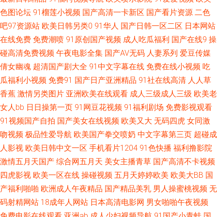
无码影院 影音先锋亚洲自拍 97超碰碰碰碰碰 传媒在线观看 韩国三级大片 男
色图论坛
91榴莲小视频
国产高清一卡新区
国产看片资源
二色
吧97资源站
欧美日韩另类0
91华人
国产日韩一区二区
日本网站
人天堂v 日韩二级黄色 性爱永久免费 91在线性爱影院 超碰人人草73 精品国
在线免费
免费潮喷
91原创国产视频
成人吃瓜福利
国产在线9
操
碰高清免费视频
午夜电影全集
国产AV无码
人妻系列
爱豆传媒
产欧美日韩 欧美综合另类 五月天黄色网 91草莓视频 AV色福利网 抖阴福利
倩女幽魂
超清国产剧大全
91中文字幕在线
免费在线小视频
吃
激情婷婷五月基地 欧美性爱V 肏屄网页 国产成人高清网址 人人摸人人干人人
瓜福利小视频
免费91
国产日产亚洲精品
91社在线高清
人人草
香蕉
激情另类图片
亚洲欧美在线观看
成人三级成人三级
欧美老
亚洲色图欧美 97在线免费视频 东方黄色A片 极品91视频 欧美三区精品视频
女人bb
日日操第一页
91网豆花视频
91福利剧场
免费影视观看
91视频国产自拍
国产美女在线视频
欧美又大
无码四虎
女同激
天美tv入口 宅狼社导航 97操人妻 国产草逼视频网 久久影视新址 青青草原福
吻视频
极品性爱导航
欧美国产拳交喷奶
中文字幕第三页
超碰成
人影视
欧美日韩中文一区
手机看片1204
91色快播
福利撸影院
利网 婷婷激情香啪啪 在线看香蕉视频 97亚洲精品超碰 大香蕉网超碰 激情另
激情五月天国产
综合网五月天
美女主播青草
国产高清不卡视频
四虎影视
欧美一区在线
操碰视频
五月天婷婷欧美
欧美大BB
国
类海角 青青草久久网中文 五月天激情人体 91传媒在线 wwwAV网站址 国产
产福利啪啪
欧洲成人午夜精品
国产精品美乳
男人操蜜桃视频
无
视频观看网站 另类av性爱 日韩欧美wwww 亚洲色图导航 97超碰无码 国产观
码射精网站
18成年人网站
日本高清电影网
男女啪啪午夜视频
免费电影在线观看
亚洲ab
成人少妇视频导航
91国产小青蛙
国