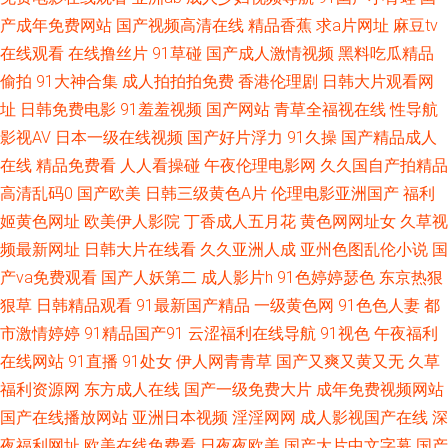
看 另类人妖影院 日本色婷婷 亚洲草逼网址 91线看视频 大香蕉伊人AV 激情
产成年免费网站
国产视频高清在线
精品香蕉
求a片网址
麻豆tv
在线观看
在线撸丝片
91草碰
国产成人激情视频
黑料吃瓜精品
都市色网 欧美操人 深夜释放 91福利区 操逼AV色 黄射网站 欧美曰逼 五月天
偷拍
91大神合集
成人拍拍拍免费
香港伦理剧
日韩大片观看网
址
日韩免费电影
91羞羞视频
国产网站
青草全福视在线
性导航
色图 91色情 福利视频网址导航 麻豆爱豆果冻 日韩肏屄视频 亚洲一区综合
影视AV
日本一级在线视频
国产好片浮力
91久操
国产精品成人
97人人擦 大香蕉伊人久久爱 久久青草影院 日本一二免费区 亚洲黄网站网站
在线
精品免费看
人人看操碰
午夜伦理电影网
久久国自产拍精品
高清乱码0
国产欧美
日韩三级黄色A片
伦理电影亚洲国产
福利
91制作视频在线 东京热淫成人专区 久久草视频 日韩AV福利片 亚洲色色导航
姬黄色网址
欧美伊人影院
丁香成人五月花
黄色网网址女
久草视
频最新网址
日韩大片在线看
久久亚洲人成
亚州色图乱伦小说
国
91在线小视频 国产韩国精品一 男人资源 色色看片 91爱爱王 不卡无码日韩
产va免费观看
国产人妖第二
成人影片h
91色婷婷瑟色
东京热狠
狠草
日韩精品观看
91最新国产精品
一级黄色网
91色色人妻
都
国产足交视频 欧美国产日韩一二 四虎影院最新网址 91福利小视 传媒avcom
市激情婷婷
91精品国产91
云涩福利在线导航
91视色
午夜福利
在线网站
91直播
91处女
伊人网青青草
国产又爽又黄又无
久草
狼友专区 日韩小视频 在线肏屄视频 白浆福利导航 韩日无码全集 欧美一级韩
福利资源网
东方成人在线
国产一级免费大片
成年免费视频网站
国日本 五月五成人网站 91社中文字幕 国产理论在线观看 欧美人妖丝袜 偷拍
国产在线播放网站
亚洲日本视频
淫淫网网
成人影视国产在线
深
夜福利网址
欧美在线免费看
日夜夜欧美
国产大片中文字幕
国产