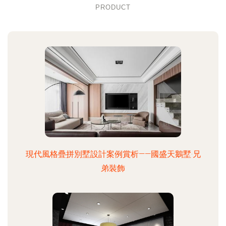
PRODUCT
現代風格疊拼別墅設計案例賞析——國盛天鵝墅·兄
弟裝飾