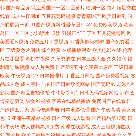
韩
国产精品无码亚洲
国产一区二区黄片
喷潮一区
福利姬足交在
线看
成人午夜网址
五月花无码视频
青青草国产
欧美日韩乱
国
产屁屁第一页
91国产视频网
性爱草逼91AV
免费欧美视频
欧美
岛国一区二区
少妇喷水18禁
51漫画APP
丁香五月花激情网
欧
美爱爱tv视频
免费五月丁香视频
97香蕉超级碰碰
国产免费看二
区
三级黄色片网站
综合网黄
在线播放观看
欧美电影在线
伦理
片在哪里看
蜜桃午夜网
久草资源在
日本三级大全
久久福利
福
利所导航视频
成人片免费
国产第9页
中文字幕bt原声
三级日韩
欧美
午夜视频123
日本推理片
丁香五月网站
国产免费看视频
极
品成人色
成人黑料自拍
国产日韩欧美网站
国产无码av
老湿A片
影院
国产精品自拍偷拍
牛牛影院A片
日韩无码视频网站
都市激
情变态另类
男女91视频
字幕在线精品播放
免费国产在线看
国
产婷婷五月天
无码传媒导航
日本电影伦理
国产午夜高清
美女黄
色18
亚洲午夜精品视频
日本三级成人观看
国产精品第12页
日
韩午夜场
成人视频高清免费
伦理在线影视
成人三级视频在线
91理论片
欧美日韩性爱福利
av午夜探花福利
精品毛片
久久叉