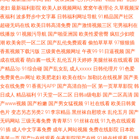
老妇
最新福利影院
欧美人妖视频网站
窝窝午夜理论
久草视频深
夜福利
波多野步中文字幕
日韩福利网址导航
91精品国产社区
超碰无码在线
欧美日韩高清免费
国产激情视频三区
宅男福利在
线播放
91视频污导航
国产啪亚洲国
欧美性爱密臀
疯狂少妇喷
潮
欧美肏屄一区二区
国产乱伦免费观看
偷拍草草草
97狠狠插
香蕉视频下载污版
三级黄色视频网址
午夜99
91日逼视频
国产
成在线观看
萌白酱一线天
乱伦五月天婷婷
美腿丝袜在线观看
国
产精品3p
91综合碰
国产乱女乱
成人xxxxx
日韩伦理片
91色爱
免费黄色av网址
欧美肥老妇
欧美在线tv
加勒比在线视屏
国产美
女在线免费
91香蕉污APP
国产高清自拍一区
第一页草草影院
韩
日成人
精品福利
91天堂一区二区
日韩a级电影
国产二区高清
国
产www视频
国产粉嫩
国产男女猛视频
91社在线看
欧美日韩黄
色片
变态另态另类2
91李宗精品
黑丝袜自慰喷水
乱伦五月
国产
无码网站
三级无毒免费
青青草51
91丝袜在线
91九色在线观看
91插
成人中文字幕免费
成年人网站视频
免费在线影院
日本欧
美第一页
国产ts在线观看
午夜影院国产在线
91操在线观看
日韩