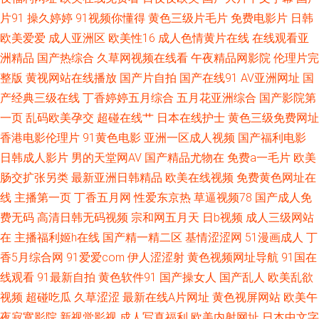
第一夜 91瑟瑟国产黑料 成人午夜三级视频 九一免费网站 日本一本视频 伊人
片91
操久婷婷
91视频你懂得
黄色三级片毛片
免费电影片
日韩
欧美爱爱
成人亚洲区
欧美性16
成人色情黄片在线
在线观看亚
成人小视频 99这里只精品9 极品91网站 日本女同中文字幕 尤物色情 超碰人
洲精品
国产热综合
久草网视频在线看
午夜精品网影院
伦理片完
整版
黄视网站在线播放
国产片自拍
国产在线91
AV亚洲网址
国
人爽 加勒比91AV 国产豆花AV区 亚州性在线 国产喷水福利 日韩无码操逼网
产经典三级在线
丁香婷婷五月综合
五月花亚洲综合
国产影院第
一页
乱码欧美孕交
超碰在线艹
日本在线护士
黄色三级免费网址
址 国成精品九区 91丝足 日本毛不卡 成人伊人伊 免费91视频 97日韩在线 欧
香港电影伦理片
91黄色电影
亚洲一区成人视频
国产福利电影
美AV性 伊人久久啊啊 黑丝美女内射和集 91韩剧网 欧美成网 www老司机 日
日韩成人影片
男的天堂网AV
国产精品尤物在
免费a一毛片
欧美
肠交扩张另类
最新亚洲日韩精品
欧美在线视频
免费黄色网址在
韩乱欲影院 操逼电彭 香蕉伊人久操 变态另类第7页 精品国产a 日本高清网
线
主播第一页
丁香五月网
性爱东京热
草逼视频78
国产成人免
费无码
高清日韩无码视频
宗和网五月天
日b视频
成人三级网站
在
主播福利姬h在线
国产精一精二区
基情涩涩网
51漫画成人
丁
香5月综合网
91爱爱com
伊人涩涩射
黄色视频网址导航
91国在
线观看
91最新自拍
黄色软件91
国产操女人
国产乱人
欧美乱欲
视频
超碰吃瓜
久草涩涩
最新在线A片网址
黄色视屏网站
欧美午
夜寂寞影院
新视觉影视
成人写真福利
欧美内射网址
日本中文字