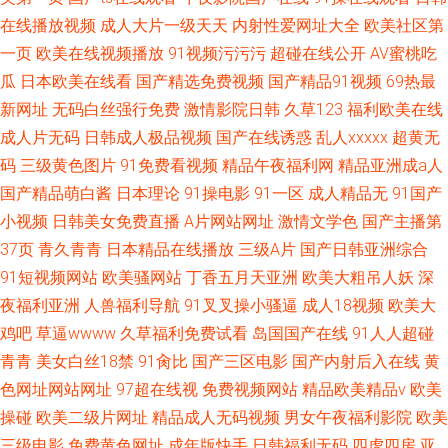
在线播放视频
成人大片一级天天
内射性爱网址大全
欧美社区第
一页
欧美在线视频播放
91视频污污污
超碰在线公开
AV蜜桃吃
瓜
日本欧美在线看
国产精选免费视频
国产精品91视频
69热最
新网址
无码白丝强行免费
激情影院日韩
久草123
福利欧美在线
成人片无码
日韩成人极品视频
国产在线诱惑
乱人xxxxx
超黄无
码
三级黄色图片
91免费看视频
精品午夜福利网
精品亚洲成a人
国产精品萌白酱
日本理论
91操电影
91一区
成人精品无
91国产
小视频
日韩美女免费直播
A片网站网址
激情文学色
国产主播第
37页
青久青青
日本精品在线播放
三级A片
国产日韩亚洲综合
91短视频网站
欧美骚网站
丁香五月天亚洲
欧美大粗吊人妖
深
夜福利亚洲
人兽福利导航
91叉叉操小骚逼
成人18视频
欧美大
鸡吧
草逼wwww
久草福利免费试看
岛国国产在线
91人人超碰
青青
美女白丝18禁
91肏比
国产三区电影
国产内射后入在线
黄
色网址网站网址
97超在线视
免费视频网站
精品欧美精品v
欧美
操碰
欧美二级片网址
精品成人无码视频
男女午夜福利影院
欧美
三级电影
免费黄色网址
成年版快手
日韩福利无码
四虎四房
亚