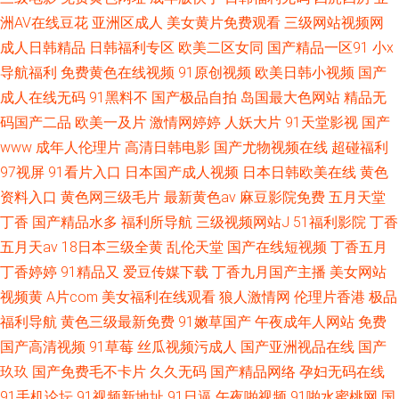
洲AV在线豆花
亚洲区成人
美女黄片免费观看
三级网站视频网
成人日韩精品
日韩福利专区
欧美二区女同
国产精品一区91
小x
导航福利
免费黄色在线视频
91原创视频
欧美日韩小视频
国产
成人在线无码
91黑料不
国产极品自拍
岛国最大色网站
精品无
码国产二品
欧美一及片
激情网婷婷
人妖大片
91天堂影视
国产
www
成年人伦理片
高清日韩电影
国产尤物视频在线
超碰福利
97视屏
91看片入口
日本国产成人视频
日本日韩欧美在线
黄色
资料入口
黄色网三级毛片
最新黄色av
麻豆影院免费
五月天堂
丁香
国产精品水多
福利所导航
三级视频网站J
51福利影院
丁香
五月天av
18日本三级全黄
乱伦天堂
国产在线短视频
丁香五月
丁香婷婷
91精品又
爱豆传媒下载
丁香九月国产主播
美女网站
视频黄
A片com
美女福利在线观看
狼人激情网
伦理片香港
极品
福利导航
黄色三级最新免费
91嫩草国产
午夜成年人网站
免费
国产高清视频
91草莓
丝瓜视频污成人
国产亚洲视品在线
国产
玖玖
国产免费毛不卡片
久久无码
国产精品网络
孕妇无码在线
91手机论坛
91视频新地址
91日逼
午夜啪视频
91啪水蜜桃网
国