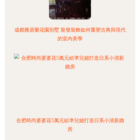
成都雅居樂花園別墅 龍發裝飾如何重塑古典與現代
的室內美學
合肥時尚婆婆花5萬元給準兒媳打造日系小清新婚
房