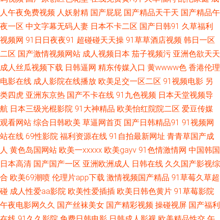
桃色 九九国模色图 狼人综合婷婷五月 免费在线电影色色 四虎影城库 亚洲爱
人午夜免费视频
人妖射精
国产屁屁
国产精品天干天
国产精品午
夜一区
中文字幕无码人妻
日本不卡二区
国产日韩91
久草福利
爱爱含羞草 伊人老婆大香蕉 1024微拍 91熟女爱爱 大香蕉操逼网站 国产精
视频网
91日日夜夜91
超碰碰天天操
91草草酒店视频
韩日一区
品第5页 黄色精品免费 久草作爱 日韩AV资源网 网站黄αva 亚洲操逼艺术 91
二区
国产激情视频网站
成人视频日本
茄子视频污
亚洲色欲天天
成人丝瓜视频下载
日韩逼网
精东传媒入口
黄wwww色
香港伦理
狼友网操操 97人妻在线观看 超碰人人9 福利姬导航 国产午夜在线 黄色福利
电影在线
成人影院在线播放
欧美足交一区二区
91视频电影
另
类四虎
亚洲东京热
国产不卡在线
91九色视频
日本天堂视频导
社毛茸茸 狼友在线视频91 日本情色1区2区 少妇后入中出 午夜福利丝袜人妻
航
日本三级光棍影院
91大神精品
欧美怡红院院二区
爱豆传媒
观看网站
综合日韩欧美
草逼网首页
国产日韩精品91
91视频网
尤物影视 97人人妻人人操 变态另类网 传媒精品国产9 国产极品久久 久草免
站在线
69性影院
福利资源在线
91自拍最新网址
青青草国产成
人
黄色岛国网站
欧美一xxxxx
欧美gayv
91色情激情网
中国韩国
费福利站 男人天堂av 青青草色91婷婷 日韩免费观看一级 亚洲午夜居场 91免
日本高清
国产国产一区
亚洲欧洲成人
日韩在线
久久国产影视综
费网页链接 av红绿首页 超碰老湿机 国产1页 韩日中无码视频 欧美人人色 日
合
欧美69潮喷
伦理片app下载
激情视频国产精品
91草莓久草超
碰
成人性爱aa影院
欧美性爱插插
欧美日韩色黄片
91草莓影院
韩成人一区 性生活A级视频 91大神在线看 www九九 豆花视频无码福利 韩日
午夜电影网久久
国产丝袜美女
国产精彩视频
操碰视屏
国产福利
在线
91久久影院
免费日韩电影
日韩成人影视
欧美精品性交
午