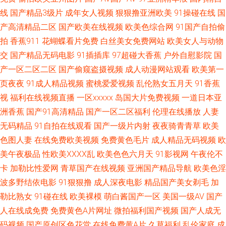
导航 韩国福利社 久久精品妻 三级片入口 91深夜视频 超碰豆花91 豆花官网
线
国产精品3级片
成年女人视频
狠狠撸亚洲欧美
91操碰在线
国
产高清精品二区
国产欧美在线视频
欧美色综合网
91国产自拍偷
免费入口 午夜婷婷激情 在线色ab 超碰青娱乐奇米 东京热AV无码 九一成人午
拍
香蕉911
花蝴蝶看片免费
白丝美女免费网站
欧美女人与动物
夜 久草福利站 www艹 国内视频在线导航 性爱福利社 大香蕉伊人久久 久久
交
国产精品无码电影
91插插库
97超碰大香蕉
户外自慰影院
国
产一区二区二区
国产偷窥盗摄视频
成人动漫网站观看
欧美第一
精品人人妻 91永久在线免费 白丝喷水网站 福利色导航 国产喷水在线观看 狼
页夜夜
91成人精品视频
蜜桃爱爱视频
乱伦熟女五月天
91香蕉
视
福利在线视频直播
一区xxxxx
岛国大片免费视频
一道日本亚
友福利AV 欧美剧情一级片 日本免费在线视频 午夜福利五月天 宅男午夜啪啪
洲香蕉
国产91高清精品
国产一区二区福利
伦理在线播放
人妻
无码精品
91自拍在线观看
国产一级片内射
夜夜骑青青草
欧美
91探花偷拍视频 97人妻超碰在线 成人免费视频网 国产18页 极品91网站 狼
色图人妻
在线免费欧美视频
免费黄色毛片
成人精品无码视频
欧
美午夜极品
性欧美ⅩⅩⅩⅩ乱
欧美色色六月天
91影视网
午夜伦不
友91 黄色的视频网站 手机在线有码A片 91网址在线 玖玖av资源 伊人久久超
卡
加勒比性爱网
青草国产在线视频
亚洲国产精品导航
欧美色淫
碰 中文字幕的91 宅女福利导航 福利导航第一站 国产精品白 九九国产精品视
波多野结依电影
91狠狠撸
成人深夜电影
精品国产美女剃毛
加
勒比熟女
91碰在线
欧美裸模
萌白酱国产一区
美国一级AV
国产
频 最新资源AV 91校花宝儿在线 www亚洲成人 超碰亚洲免费 国产午夜精华
人在线成免费
免费黄色A片网址
微拍福利国产视频
国产人成无
码视频
国产原创区色花堂
在线免费黄A片
久草福利
乱伦家庭
成