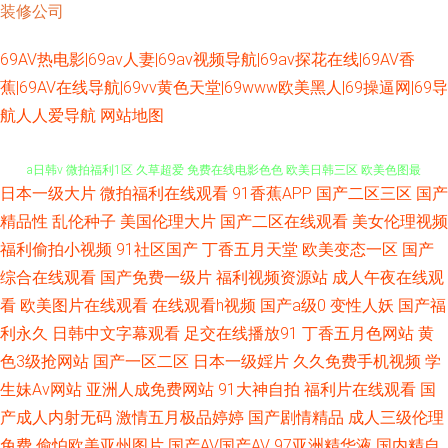
装修公司
69AV热电影|69av人妻|69av视频导航|69av探花在线|69AV香
蕉|69AV在线导航|69vv黄色天堂|69www欧美黑人|69操逼网|69导
航人人爱导航
网站地图
a日韩v 微拍福利1区 久草超爱 免费在线电影色色 欧美日韩三区 欧美色图最
日本一级大片
微拍福利在线观看
91香蕉APP
国产二区三区
国产
新网址 日本爱爱片 日韩无码操逼网址 五月天黄色网 成人剧场网址 国产禁品
精品性
乱伦种子
美国伦理大片
国产二区在线观看
美女伦理视频
福利偷拍小视频
91社区国产
丁香五月天堂
欧美变态一区
国产
无遮挡 激情四射影院 青青操逼视频 香蕉伊人久操 伊人成人版 超碰在线五月
综合在线观看
国产免费一级片
福利视频资源站
成人午夜在线观
久久豆花视频18 人妻操操 日韩美123区 天美传媒69成人 在线电影黄色 97国
看
欧美图片在线观看
在线观看h视频
国产a级0
变性人妖
国产福
利永久
日韩中文字幕观看
足交在线播放91
丁香五月色网站
黄
产高清 波多野快播 超碰日韩伪娘精品 大香蕉青草 福利视频导航大全 麻豆狼
色3级抢网站
国产一区二区
日本一级婬片
久久免费手机视频
学
生妹Av网站
亚洲人成免费网站
91大神自拍
福利片在线观看
国
人伊人 亚洲视屏 狠狠擼成人AV 久久这里有精品 五月天色色影院 Av噜噜福利
产成人内射无码
激情五月极品婷婷
国产剧情精品
成人三级伦理
免费
偷怕欧美亚州图片
国产AV国产AV
97亚洲精华液
国内精自