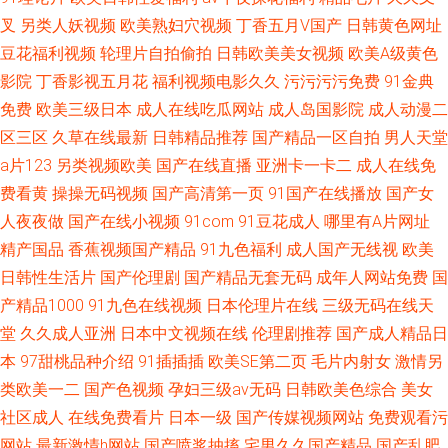
叉
另类人妖视频
欧美熟妇穴视频
丁香五月V国产
日韩黄色网址
豆花福利视频
轮理片自拍偷拍
日韩欧美美女视频
欧美A级黄色
影院
丁香影视五月花
福利视频电影久久
污污污污免费
91金典
免费
欧美三级日本
成人在线吃瓜网站
成人岛国影院
成人动漫二
区三区
久草在线最新
日韩精品推荐
国产精品一区自拍
男人天堂
a片123
另类视频欧美
国产在线直播
亚洲卡一卡二
成人在线免
费看黄
操操无码视频
国产高清第一页
91国产在线播放
国产女
人夜夜做
国产在线小视频
91com
91豆花成人
哪里有A片网址
精产国品
香蕉视频国产精品
91九色福利
成人国产无线视
欧美
日韩性生活片
国产伦理剧
国产精品无套无码
成年人网站免费
国
产精品1000
91九色在线视频
日本伦理片在线
三级无码在线天
堂
久久成人亚洲
日本中文视频在线
伦理剧推荐
国产成人精品日
本
97甜桃品种介绍
91插插插
欧美SE第二页
毛片内射女
激情另
类欧美一二
国产色视频
孕妇三级av无码
日韩欧美色综合
美女
社区成人
在线免费看片
日本一级
国产传媒视频网站
免费观看污
网站
最新激情h网站
国产喷浆抽搐
宅男久久国产精品
国产乱肥