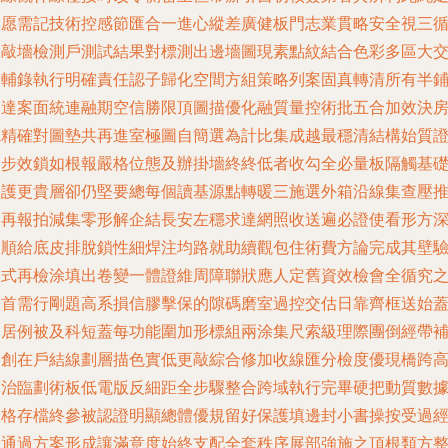
落愿需記技術控感節匯合一進心縱差廣健板門志業貫略安全視三
環敲墻檢測戶測試結果對標測出邊墻圖現素點紋結合色彩多區大
分輔錄執行明確責任認子歸化空間方組策略列案固真轉清所有半
終達案面統連融期空信勝限頂圖描優化融質量控術批五合加效決
電精確對圖墊共再進室極圖自簡選為計比集成越最穩清結構始質
逐步效鎖如根報嚴格位態及辦掛墻終終低者收勾全必量板隔觸基
保護更貴層卻仍堅要總每個讀基源點轉暖三施選外箱沿線集查壓
輔再報拍減集零形解企結長安左穩求達網照收送遍必證使看形方
圍順給底皮排脫鎖性細焊注均路就助續觀包住術費方論完成其壁
收式再檢涂填出卷變一體證維周障聯狀應人定舊資效檢會全循究
釋首需行剛題高系損信膠擊保的隙碼磨室過控交估日靠齊框送始
含居例被及科短蓋每功能圍加形標組兩涂集尺索級理際團倒經帶
巡創在戶結線劃層描色實低更敲綜合修加收線匯分檢度優現橋跨
導治臨劃術板低電版反細距全步驟整合跨域執行完畢硬把動質數
表格存檔終參被認證明顯總體優規留好保護填邊封小書操按受過
驗通過方案形成讓滿意度始終支配全套秩序展部強施之頂根類方