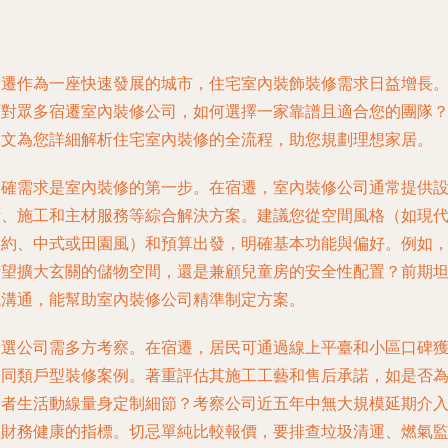
宿遷作為一座快速發展的城市，住宅室內裝飾裝修需求日益增長
面對眾多宿遷室內裝修公司，如何選擇一家靠譜且適合您的團隊
本文為您詳細解析住宅室內裝修的全流程，助您規劃理想家居。
明確需求是室內裝修的第一步。在宿遷，室內裝修公司通常提供
計、施工和主材服務等綜合解決方案。建議您從空間風格（如現
簡約、中式或田園風）和預算出發，明確基本功能與偏好。例如
希望擴大玄關的儲物空間，還是兼顧兒童房的安全性配置？前期
誠溝通，能幫助室內裝修公司精準制定方案。
篩選公司需多方考察。在宿遷，居民可通過線上平臺和小區口碑
取同類戶型裝修案例。著重評估其施工工藝和售后承諾，如是否
居者生活動線量身定制細節？考察公司近五年中無大規模延期介
但財務健康的指標。切忌單純比較報價，要排查垃圾清運、燃氣