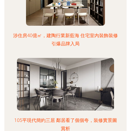
涉住房40億㎡，建陶行業新藍海 住宅室內裝飾裝修
引爆品牌入局
105平現代簡約三居 鄰居看了個個夸，裝修實景圖
賞析