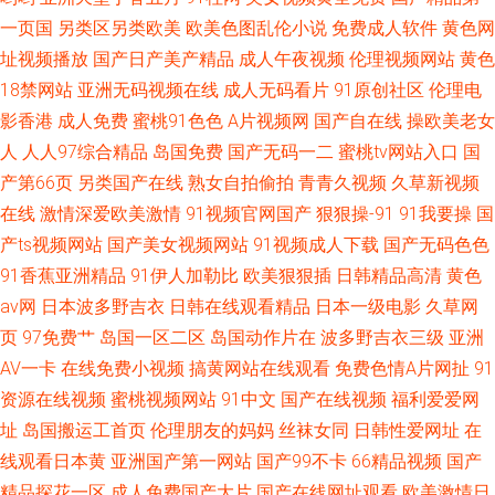
一页国
另类区另类欧美
欧美色图乱伦小说
免费成人软件
黄色网
址视频播放
国产日产美产精品
成人午夜视频
伦理视频网站
黄色
18禁网站
亚洲无码视频在线
成人无码看片
91原创社区
伦理电
影香港
成人免费
蜜桃91色色
A片视频网
国产自在线
操欧美老女
人
人人97综合精品
岛国免费
国产无码一二
蜜桃tv网站入口
国
产第66页
另类国产在线
熟女自拍偷拍
青青久视频
久草新视频
在线
激情深爱欧美激情
91视频官网国产
狠狠操-91
91我要操
国
产ts视频网站
国产美女视频网站
91视频成人下载
国产无码色色
91香蕉亚洲精品
91伊人加勒比
欧美狠狠插
日韩精品高清
黄色
av网
日本波多野吉衣
日韩在线观看精品
日本一级电影
久草网
页
97免费艹
岛国一区二区
岛国动作片在
波多野吉衣三级
亚洲
AV一卡
在线免费小视频
搞黄网站在线观看
免费色情A片网扯
91
资源在线视频
蜜桃视频网站
91中文
国产在线视频
福利爱爱网
址
岛国搬运工首页
伦理朋友的妈妈
丝袜女同
日韩性爱网址
在
线观看日本黄
亚洲国产第一网站
国产99不卡
66精品视频
国产
精品探花一区
成人免费国产大片
国产在线网址观看
欧美激情日